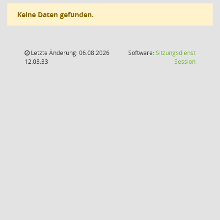
Keine Daten gefunden.
Letzte Änderung: 06.08.2026
Software:
Sitzungsdienst
(Wird in
12:03:33
Session