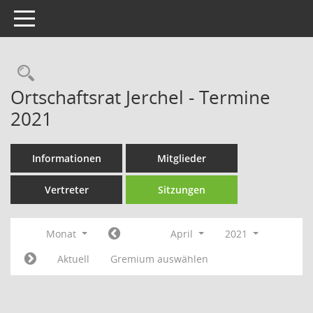
Toggle navigation
Rechercheauswahl
Ortschaftsrat Jerchel - Termine
2021
Informationen
Mitglieder
Vertreter
Sitzungen
Monat
April
2021
Aktuell
Gremium auswählen