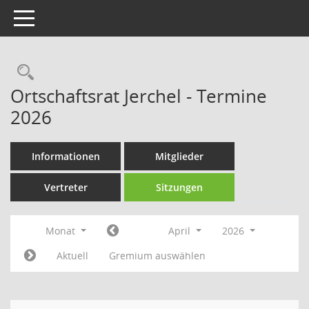
Toggle navigation
Rechercheauswahl
Ortschaftsrat Jerchel - Termine
2026
Informationen
Mitglieder
Vertreter
Sitzungen
Monat
April
2026
Aktuell
Gremium auswählen