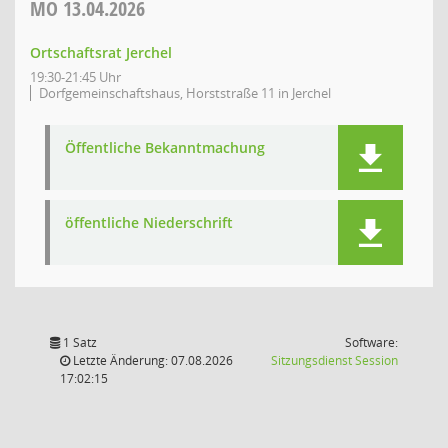
MO
13.04.2026
Ortschaftsrat Jerchel
19:30-21:45 Uhr
Dorfgemeinschaftshaus, Horststraße 11 in Jerchel
Öffentliche Bekanntmachung
öffentliche Niederschrift
1 Satz
Software:
(Wird in
Letzte Änderung: 07.08.2026
Sitzungsdienst
Session
17:02:15