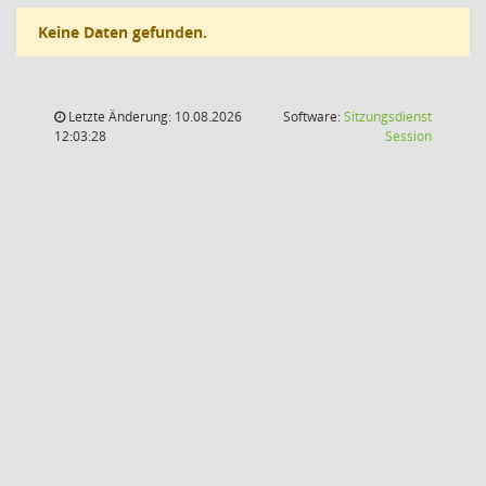
Keine Daten gefunden.
Letzte Änderung: 10.08.2026
Software:
Sitzungsdienst
(Wird in
12:03:28
Session