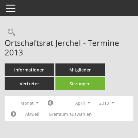
Toggle navigation
Rechercheauswahl
Ortschaftsrat Jerchel - Termine
2013
Informationen
Mitglieder
Vertreter
Sitzungen
Monat
April
2013
Aktuell
Gremium auswählen