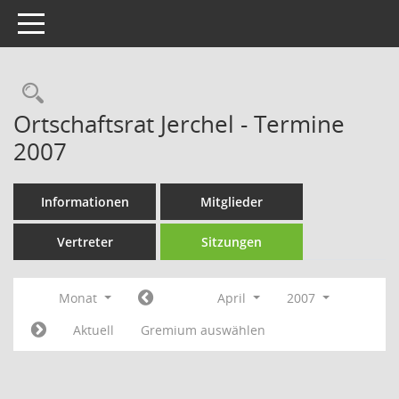
Toggle navigation
Rechercheauswahl
Ortschaftsrat Jerchel - Termine
2007
Informationen
Mitglieder
Vertreter
Sitzungen
Monat
April
2007
Aktuell
Gremium auswählen