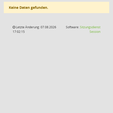
Keine Daten gefunden.
Letzte Änderung: 07.08.2026
Software:
Sitzungsdienst
(Wird in
17:02:15
Session