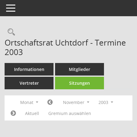
Toggle navigation
Rechercheauswahl
Ortschaftsrat Uchtdorf - Termine
2003
Informationen
Mitglieder
Vertreter
Sitzungen
Monat
November
2003
Aktuell
Gremium auswählen