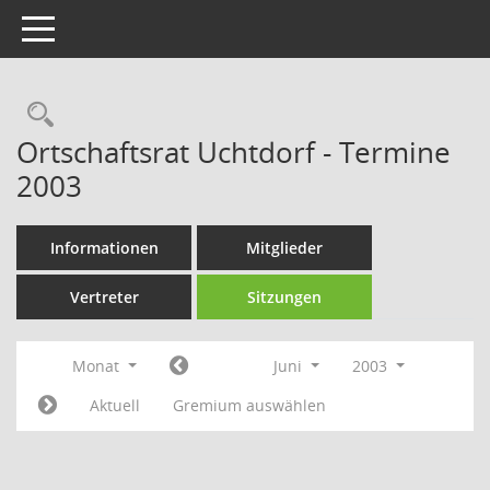
Toggle navigation
Rechercheauswahl
Ortschaftsrat Uchtdorf - Termine
2003
Informationen
Mitglieder
Vertreter
Sitzungen
Monat
Juni
2003
Aktuell
Gremium auswählen