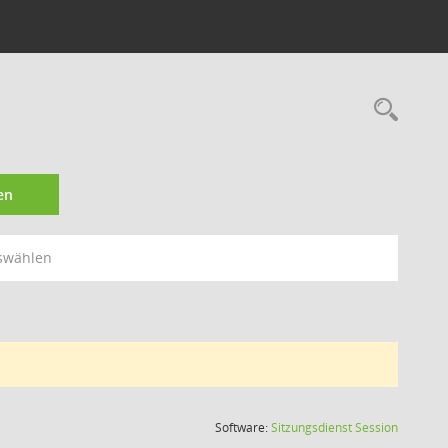
Rec
en
swählen
(Wird in
Software:
Sitzungsdienst
Session