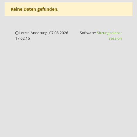
Keine Daten gefunden.
Letzte Änderung: 07.08.2026
Software:
Sitzungsdienst
(Wird in
17:02:15
Session