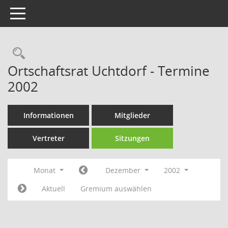
Toggle navigation
Rechercheauswahl
Ortschaftsrat Uchtdorf - Termine
2002
Informationen
Mitglieder
Vertreter
Sitzungen
Monat
Dezember
2002
Aktuell
Gremium auswählen