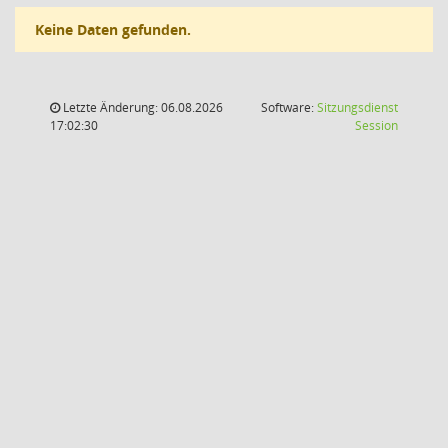
Keine Daten gefunden.
Letzte Änderung: 06.08.2026
Software:
Sitzungsdienst
(Wird in
17:02:30
Session