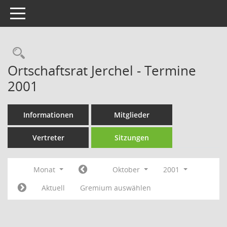
Toggle navigation
Rechercheauswahl
Ortschaftsrat Jerchel - Termine
2001
Informationen
Mitglieder
Vertreter
Sitzungen
Monat
Oktober
2001
Aktuell
Gremium auswählen