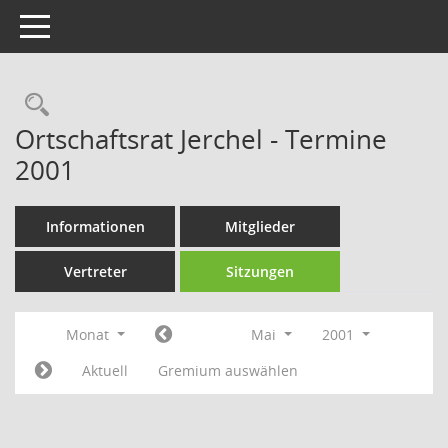
Toggle navigation
Rechercheauswahl
Ortschaftsrat Jerchel - Termine
2001
Informationen
Mitglieder
Vertreter
Sitzungen
Monat
Mai
2001
Aktuell
Gremium auswählen