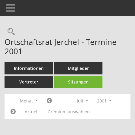
Toggle navigation
Rechercheauswahl
Ortschaftsrat Jerchel - Termine
2001
Informationen
Mitglieder
Vertreter
Sitzungen
Monat
Juli
2001
Aktuell
Gremium auswählen