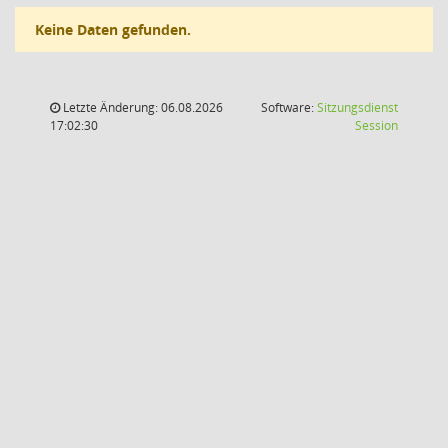
Keine Daten gefunden.
Letzte Änderung: 06.08.2026
Software:
Sitzungsdienst
(Wird in
17:02:30
Session