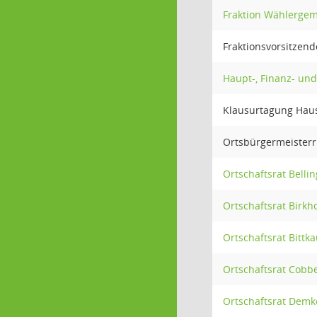
Fraktion Wählergem
Fraktionsvorsitzen
Haupt-, Finanz- un
Klausurtagung Hau
Ortsbürgermeister
Ortschaftsrat Belli
Ortschaftsrat Birkh
Ortschaftsrat Bittk
Ortschaftsrat Cobbe
Ortschaftsrat Demk