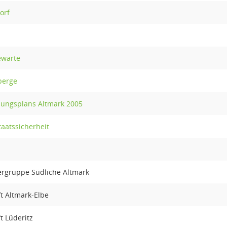
orf
ewarte
berge
lungsplans Altmark 2005
aatssicherheit
rgruppe Südliche Altmark
 Altmark-Elbe
 Lüderitz