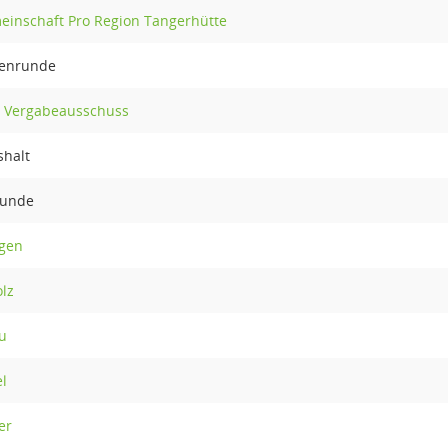
einschaft Pro Region Tangerhütte
denrunde
d Vergabeausschuss
shalt
runde
ngen
olz
au
l
er