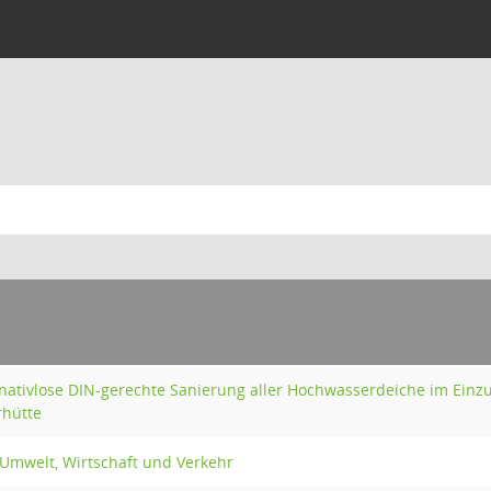
rnativlose DIN-gerechte Sanierung aller Hochwasserdeiche im Einz
rhütte
 Umwelt, Wirtschaft und Verkehr