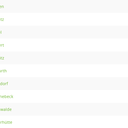
en
itz
l
rt
itz
urth
ldorf
rnebeck
nwalde
erhütte