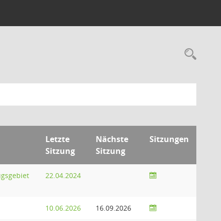
Rec
Letzte
Nächste
Sitzungen
Sitzung
Sitzung
ugsgebiet
22.04.2024
10.06.2026
16.09.2026