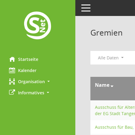
Toggle navigation
Gremien
Alle Daten
Startseite
Kalender
Organisation
Name
Informatives
Ausschuss für Alte
der EG Stadt Tange
Ausschuss für Bau,