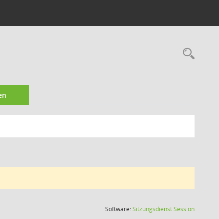
Rec
en
(Wird in
Software:
Sitzungsdienst
Session