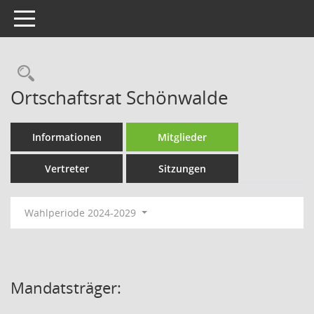
Toggle navigation
Rechercheauswahl
Ortschaftsrat Schönwalde
Informationen
Mitglieder
Vertreter
Sitzungen
Wahlperiode 2024-2029
Mandatsträger: