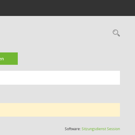
Rec
en
(Wird in
Software:
Sitzungsdienst
Session