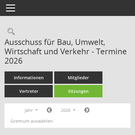
Toggle navigation
Rechercheauswahl
Ausschuss für Bau, Umwelt,
Wirtschaft und Verkehr - Termine
2026
Informationen
Mitglieder
Vertreter
Sitzungen
Jahr
2026
Gremium auswählen