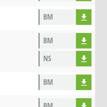
BM
BM
NS
BM
BM