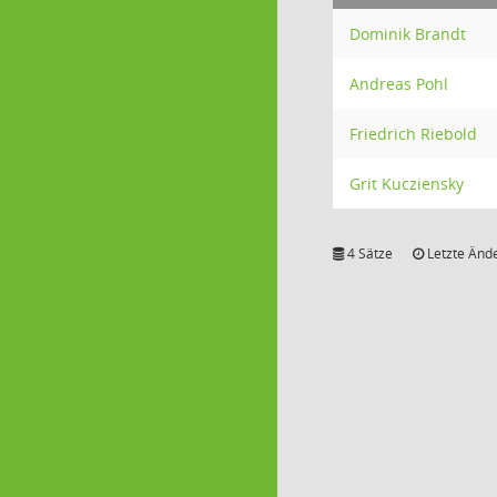
Dominik Brandt
Andreas Pohl
Friedrich Riebold
Grit Kucziensky
4 Sätze
Letzte Ände