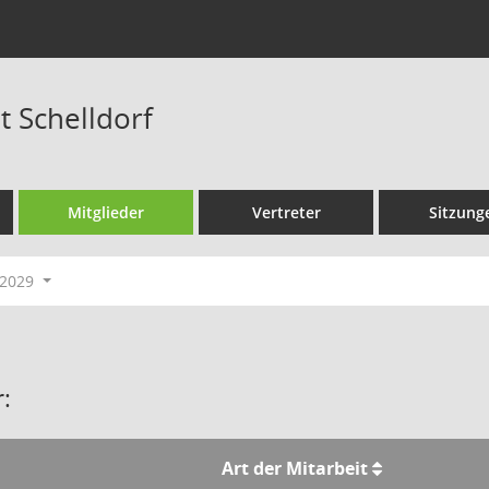
t Schelldorf
Mitglieder
Vertreter
Sitzung
-2029
:
Art der Mitarbeit