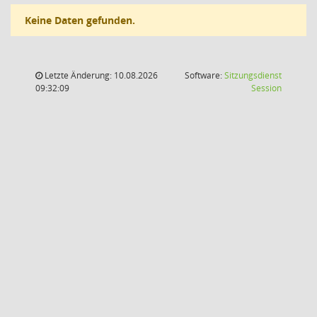
Keine Daten gefunden.
Letzte Änderung: 10.08.2026
Software:
Sitzungsdienst
(Wird in
09:32:09
Session