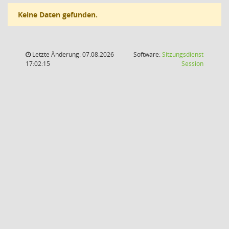
Keine Daten gefunden.
Letzte Änderung: 07.08.2026
Software:
Sitzungsdienst
(Wird in
17:02:15
Session