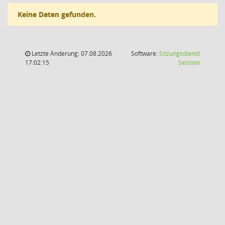
Keine Daten gefunden.
Letzte Änderung: 07.08.2026
Software:
Sitzungsdienst
(Wird in
17:02:15
Session