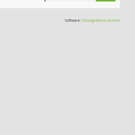
(Wird in
Software:
Sitzungsdienst
Session