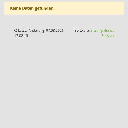
Keine Daten gefunden.
Letzte Änderung: 07.08.2026
Software:
Sitzungsdienst
(Wird in
17:02:15
Session