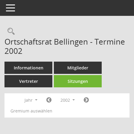
Toggle navigation
Rechercheauswahl
Ortschaftsrat Bellingen - Termine
2002
Informationen
Mitglieder
Vertreter
Sitzungen
Jahr
2002
Gremium auswählen