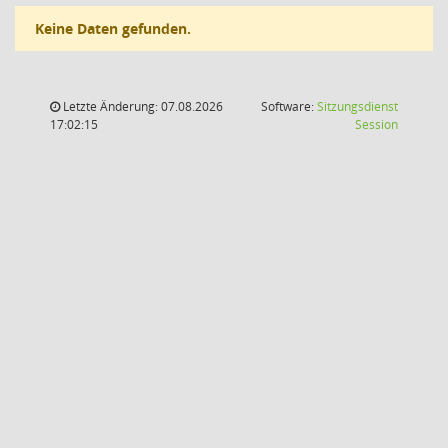
Keine Daten gefunden.
Letzte Änderung: 07.08.2026
Software:
Sitzungsdienst
(Wird in
17:02:15
Session