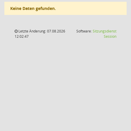
Keine Daten gefunden.
Letzte Änderung: 07.08.2026
Software:
Sitzungsdienst
(Wird in
12:02:47
Session