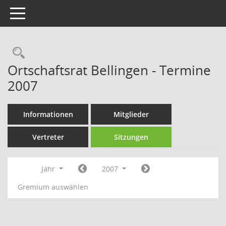
Toggle navigation
Rechercheauswahl
Ortschaftsrat Bellingen - Termine
2007
Informationen
Mitglieder
Vertreter
Sitzungen
Jahr
2007
Gremium auswählen