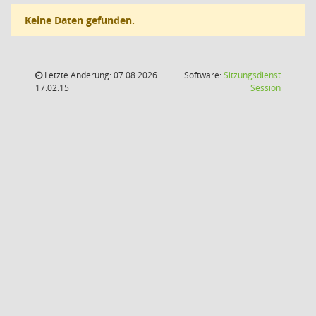
Keine Daten gefunden.
Letzte Änderung: 07.08.2026
Software:
Sitzungsdienst
(Wird in
17:02:15
Session