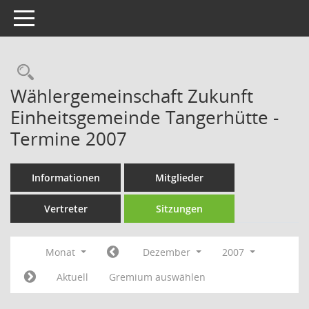
Toggle navigation
Rechercheauswahl
Wählergemeinschaft Zukunft
Einheitsgemeinde Tangerhütte -
Termine 2007
Informationen
Mitglieder
Vertreter
Sitzungen
Monat
Dezember
2007
Aktuell
Gremium auswählen