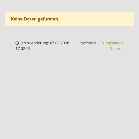
Keine Daten gefunden.
Letzte Änderung: 07.08.2026
Software:
Sitzungsdienst
(Wird in
17:02:15
Session