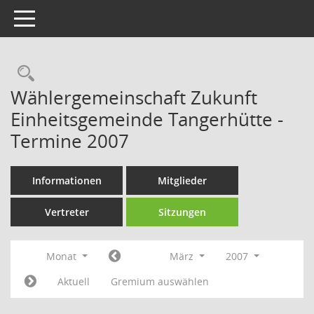
Toggle navigation
Rechercheauswahl
Wählergemeinschaft Zukunft
Einheitsgemeinde Tangerhütte -
Termine 2007
Informationen
Mitglieder
Vertreter
Sitzungen
Monat
März
2007
Aktuell
Gremium auswählen