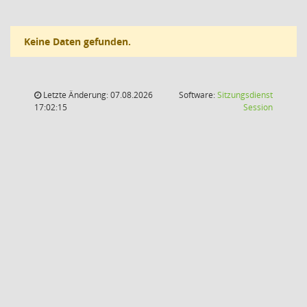
Keine Daten gefunden.
Letzte Änderung: 07.08.2026
Software:
Sitzungsdienst
(Wird in
17:02:15
Session