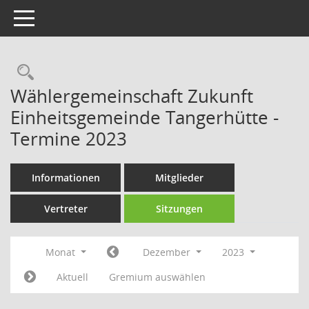
Toggle navigation
Rechercheauswahl
Wählergemeinschaft Zukunft
Einheitsgemeinde Tangerhütte -
Termine 2023
Informationen
Mitglieder
Vertreter
Sitzungen
Monat
Dezember
2023
Aktuell
Gremium auswählen