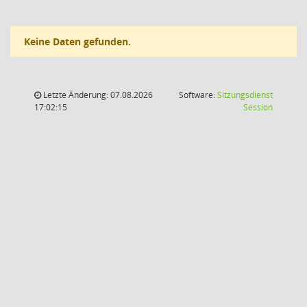
Keine Daten gefunden.
Letzte Änderung: 07.08.2026
Software:
Sitzungsdienst
(Wird in
17:02:15
Session