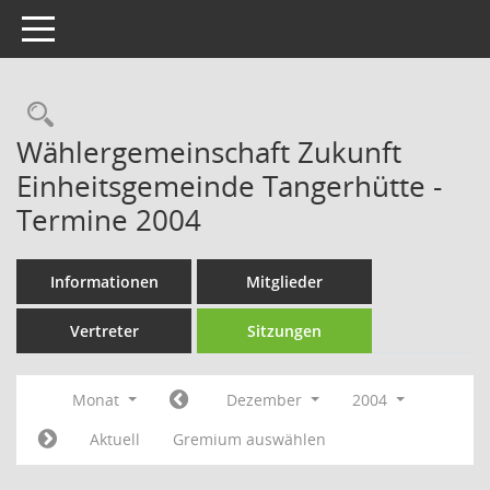
Toggle navigation
Rechercheauswahl
Wählergemeinschaft Zukunft
Einheitsgemeinde Tangerhütte -
Termine 2004
Informationen
Mitglieder
Vertreter
Sitzungen
Monat
Dezember
2004
Aktuell
Gremium auswählen