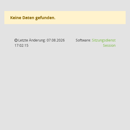
Keine Daten gefunden.
Letzte Änderung: 07.08.2026
Software:
Sitzungsdienst
(Wird in
17:02:15
Session