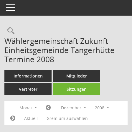
Toggle navigation
Rechercheauswahl
Wählergemeinschaft Zukunft
Einheitsgemeinde Tangerhütte -
Termine 2008
Informationen
Mitglieder
Vertreter
Sitzungen
Monat
Dezember
2008
Aktuell
Gremium auswählen