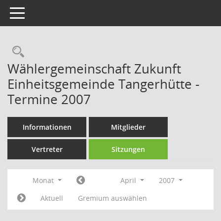
Toggle navigation
Rechercheauswahl
Wählergemeinschaft Zukunft
Einheitsgemeinde Tangerhütte -
Termine 2007
Informationen
Mitglieder
Vertreter
Sitzungen
Monat
April
2007
Aktuell
Gremium auswählen