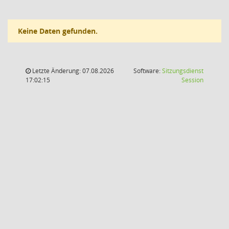
Keine Daten gefunden.
Letzte Änderung: 07.08.2026
Software:
Sitzungsdienst
(Wird in
17:02:15
Session