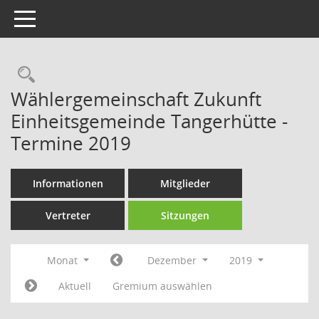
Toggle navigation
Rechercheauswahl
Wählergemeinschaft Zukunft
Einheitsgemeinde Tangerhütte -
Termine 2019
Informationen
Mitglieder
Vertreter
Sitzungen
Monat
Dezember
2019
Aktuell
Gremium auswählen