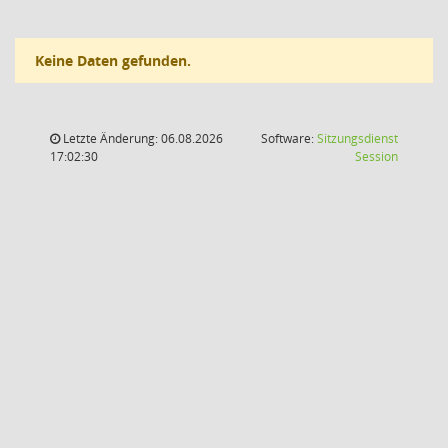
Keine Daten gefunden.
Letzte Änderung: 06.08.2026
Software:
Sitzungsdienst
(Wird in
17:02:30
Session