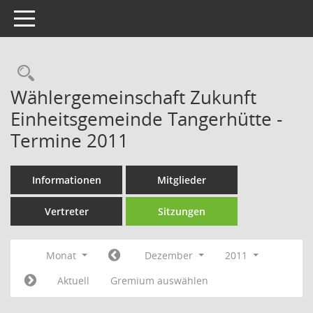
Toggle navigation
Rechercheauswahl
Wählergemeinschaft Zukunft
Einheitsgemeinde Tangerhütte -
Termine 2011
Informationen
Mitglieder
Vertreter
Sitzungen
Monat
Dezember
2011
Aktuell
Gremium auswählen