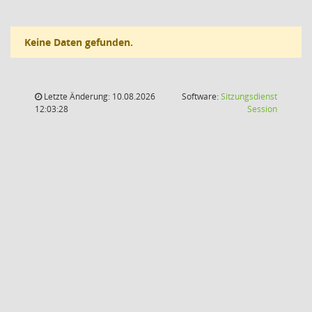
Keine Daten gefunden.
Letzte Änderung: 10.08.2026
Software:
Sitzungsdienst
(Wird in
12:03:28
Session