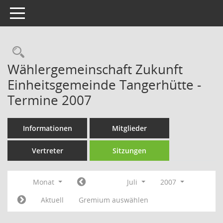
Toggle navigation
Rechercheauswahl
Wählergemeinschaft Zukunft
Einheitsgemeinde Tangerhütte -
Termine 2007
Informationen
Mitglieder
Vertreter
Sitzungen
Monat
Juli
2007
Aktuell
Gremium auswählen