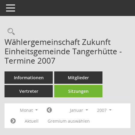
Toggle navigation
Rechercheauswahl
Wählergemeinschaft Zukunft
Einheitsgemeinde Tangerhütte -
Termine 2007
Informationen
Mitglieder
Vertreter
Sitzungen
Monat
Januar
2007
Aktuell
Gremium auswählen