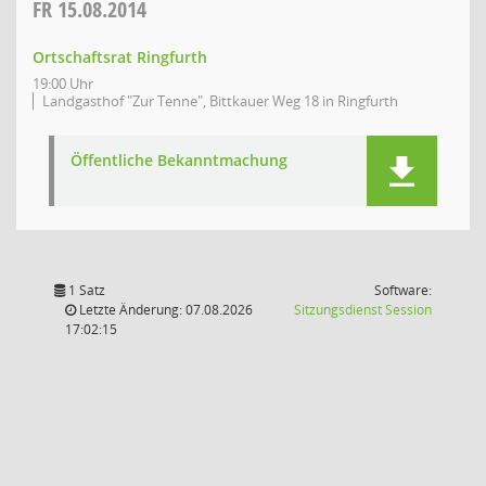
FR
15.08.2014
Ortschaftsrat Ringfurth
19:00 Uhr
Landgasthof "Zur Tenne", Bittkauer Weg 18 in Ringfurth
Öffentliche Bekanntmachung
1 Satz
Software:
(Wird in
Letzte Änderung: 07.08.2026
Sitzungsdienst
Session
17:02:15