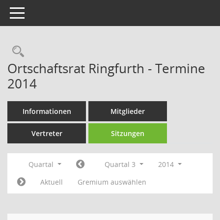
Toggle navigation
Rechercheauswahl
Ortschaftsrat Ringfurth - Termine
2014
Informationen
Mitglieder
Vertreter
Sitzungen
Quartal
Quartal 3
2014
Aktuell
Gremium auswählen