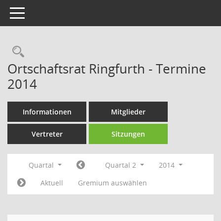
Toggle navigation
Rechercheauswahl
Ortschaftsrat Ringfurth - Termine
2014
Informationen
Mitglieder
Vertreter
Sitzungen
Quartal
Quartal 2
2014
Aktuell
Gremium auswählen