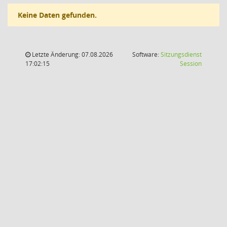
Keine Daten gefunden.
Letzte Änderung: 07.08.2026
Software:
Sitzungsdienst
(Wird in
17:02:15
Session