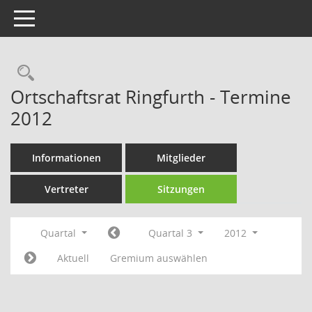
Toggle navigation
Rechercheauswahl
Ortschaftsrat Ringfurth - Termine
2012
Informationen
Mitglieder
Vertreter
Sitzungen
Quartal
Quartal 3
2012
Aktuell
Gremium auswählen