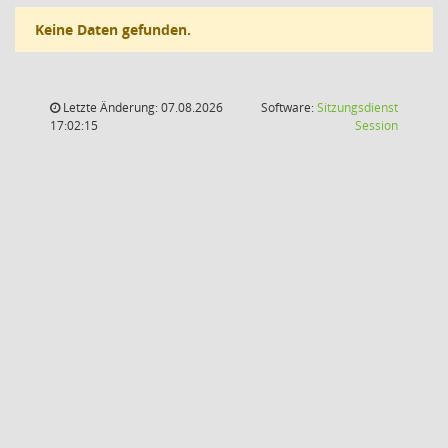
Keine Daten gefunden.
Letzte Änderung: 07.08.2026
Software:
Sitzungsdienst
(Wird in
17:02:15
Session