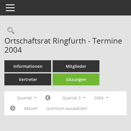
Toggle navigation
Rechercheauswahl
Ortschaftsrat Ringfurth - Termine
2004
Informationen
Mitglieder
Vertreter
Sitzungen
Quartal
Quartal 3
2004
Aktuell
Gremium auswählen