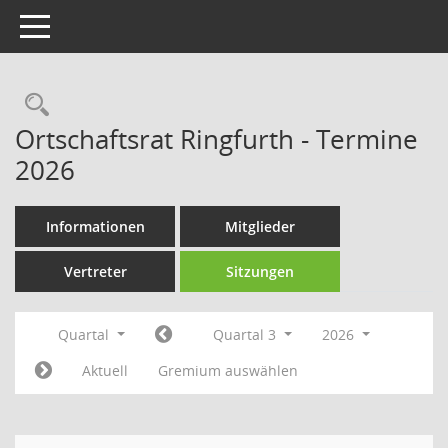
Toggle navigation
Rechercheauswahl
Ortschaftsrat Ringfurth - Termine
2026
Informationen
Mitglieder
Vertreter
Sitzungen
Quartal
Quartal 3
2026
Aktuell
Gremium auswählen