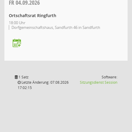
FR
04.09.2026
Ortschaftsrat Ringfurth
18:00 Uhr
Dorfgemeinschaftshaus, Sandfurth 46 in Sandfurth
1 Satz
Software:
(Wird in
Letzte Änderung: 07.08.2026
Sitzungsdienst
Session
17:02:15