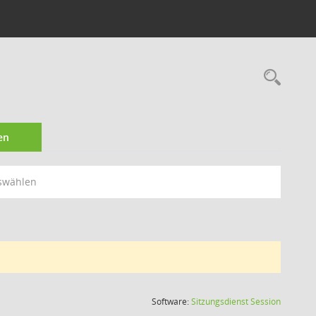
Rec
en
swählen
(Wird in
Software:
Sitzungsdienst
Session