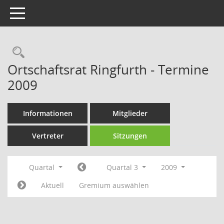
Toggle navigation
Rechercheauswahl
Ortschaftsrat Ringfurth - Termine
2009
Informationen
Mitglieder
Vertreter
Sitzungen
Quartal
Quartal 3
2009
Aktuell
Gremium auswählen