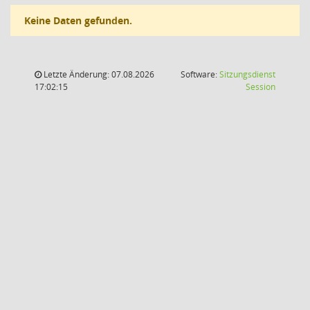
Keine Daten gefunden.
Letzte Änderung: 07.08.2026
Software:
Sitzungsdienst
(Wird in
17:02:15
Session