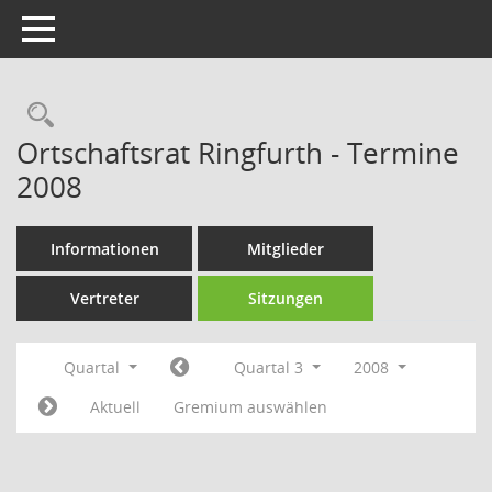
Toggle navigation
Rechercheauswahl
Ortschaftsrat Ringfurth - Termine
2008
Informationen
Mitglieder
Vertreter
Sitzungen
Quartal
Quartal 3
2008
Aktuell
Gremium auswählen