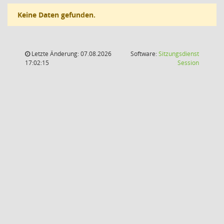
Keine Daten gefunden.
Letzte Änderung: 07.08.2026
Software:
Sitzungsdienst
(Wird in
17:02:15
Session