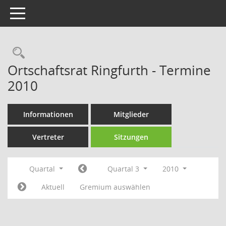
Toggle navigation
Rechercheauswahl
Ortschaftsrat Ringfurth - Termine
2010
Informationen
Mitglieder
Vertreter
Sitzungen
Quartal
Quartal 3
2010
Aktuell
Gremium auswählen