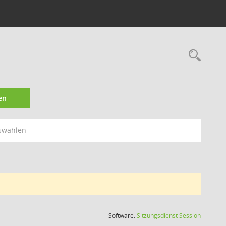
Rec
en
swählen
(Wird in
Software:
Sitzungsdienst
Session