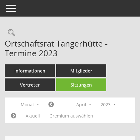
Toggle navigation
Rechercheauswahl
Ortschaftsrat Tangerhütte -
Termine 2023
Informationen
Mitglieder
Vertreter
Sitzungen
Monat
April
2023
Aktuell
Gremium auswählen