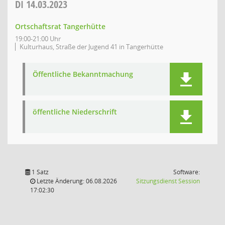
DI
14.03.2023
Ortschaftsrat Tangerhütte
19:00-21:00 Uhr
Kulturhaus, Straße der Jugend 41 in Tangerhütte
Öffentliche Bekanntmachung
öffentliche Niederschrift
1 Satz
Software:
(Wird in
Letzte Änderung: 06.08.2026
Sitzungsdienst
Session
17:02:30