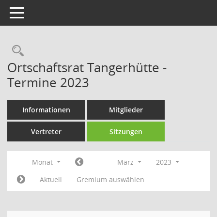
Toggle navigation
Rechercheauswahl
Ortschaftsrat Tangerhütte -
Termine 2023
Informationen
Mitglieder
Vertreter
Sitzungen
Monat
März
2023
Aktuell
Gremium auswählen