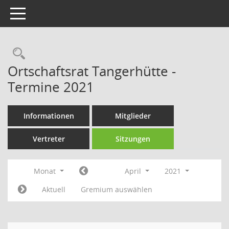
Toggle navigation
Rechercheauswahl
Ortschaftsrat Tangerhütte -
Termine 2021
Informationen
Mitglieder
Vertreter
Sitzungen
Monat
April
2021
Aktuell
Gremium auswählen