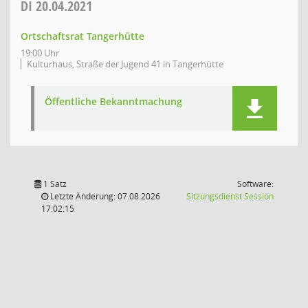
DI
20.04.2021
Ortschaftsrat Tangerhütte
19:00 Uhr
Kulturhaus, Straße der Jugend 41 in Tangerhütte
Öffentliche Bekanntmachung
1 Satz
Software:
(Wird in
Letzte Änderung: 07.08.2026
Sitzungsdienst
Session
17:02:15