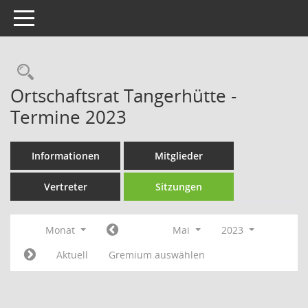
Toggle navigation
Rechercheauswahl
Ortschaftsrat Tangerhütte -
Termine 2023
Informationen
Mitglieder
Vertreter
Sitzungen
Monat
Mai
2023
Aktuell
Gremium auswählen