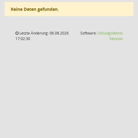
Keine Daten gefunden.
Letzte Änderung: 06.08.2026
Software:
Sitzungsdienst
(Wird in
17:02:30
Session